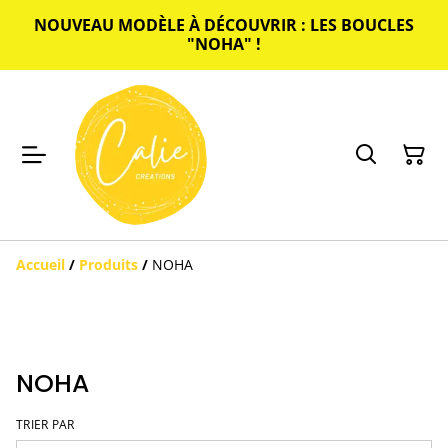
NOUVEAU MODÈLE À DÉCOUVRIR : LES BOUCLES
"NOHA" !
Accueil
/
Produits
/
NOHA
NOHA
TRIER PAR