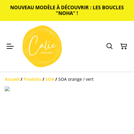
NOUVEAU MODÈLE À DÉCOUVRIR : LES BOUCLES
"NOHA" !
Accueil
/
Produits
/
SOA
/
SOA orange / vert