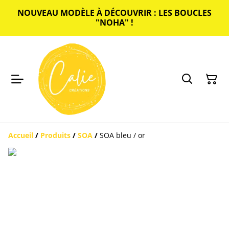
NOUVEAU MODÈLE À DÉCOUVRIR : LES BOUCLES
"NOHA" !
Accueil
/
Produits
/
SOA
/
SOA bleu / or