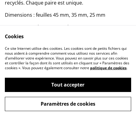
recyclés. Chaque paire est unique.
Dimensions : feuilles 45 mm, 35 mm, 25 mm
Longueur totale (avec attaches) : 65 mm
Cookies
Composition : crochets en acier inoxydable, feuilles en
cuir
Ce site Internet utilise des cookies. Les cookies sont de petits fichiers qui
nous aident à comprendre comment vous utilisez nos services afin
d'améliorer votre expérience. Vous pouvez en savoir plus sur ces cookies
et contrôler la façon dont ils sont utilisés en cliquant sur « Paramètres des
cookies ». Vous pouvez également consulter notre
politique de cookies
.
Tout accepter
Contactez-nous
Conditions
Politique de
Politique de cookies
confidentialité
Paramètres de cookies
©
2026
Calie Créations