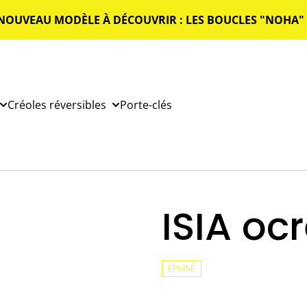
NOUVEAU MODÈLE À DÉCOUVRIR : LES BOUCLES "NOHA" 
Créoles réversibles
Porte-clés
ISIA oc
ÉPUISÉ