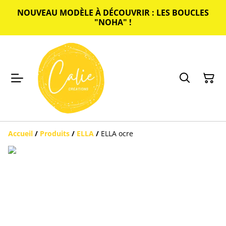
NOUVEAU MODÈLE À DÉCOUVRIR : LES BOUCLES
"NOHA" !
Accueil
/
Produits
/
ELLA
/
ELLA ocre