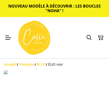
NOUVEAU MODÈLE À DÉCOUVRIR : LES BOUCLES
"NOHA" !
Accueil
/
Produits
/
ÉLIO
/
ÉLIO noir